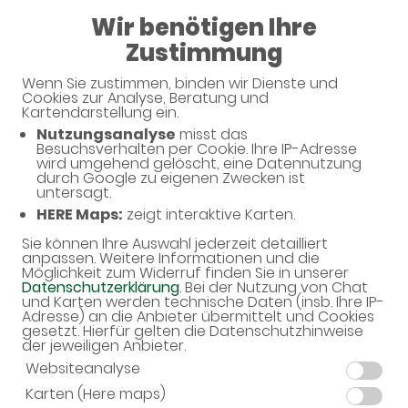
Wir benötigen Ihre
Geschlossen
Zustimmung
Wendelstein-Apotheke
Wenn Sie zustimmen, binden wir Dienste und
Cookies zur Analyse, Beratung und
Kartendarstellung ein.
Nutzungsanalyse
misst das
Besuchsverhalten per Cookie. Ihre IP-Adresse
wird umgehend gelöscht, eine Datennutzung
durch Google zu eigenen Zwecken ist
untersagt.
HERE Maps:
zeigt interaktive Karten.
Sie können Ihre Auswahl jederzeit detailliert
Willkommen in Ihrer Apotheke
anpassen. Weitere Informationen und die
Möglichkeit zum Widerruf finden Sie in unserer
Ihre Gesundheitsberatung vor Ort
Datenschutzerklärung
. Bei der Nutzung von Chat
und Karten werden technische Daten (insb. Ihre IP-
Adresse) an die Anbieter übermittelt und Cookies
gesetzt. Hierfür gelten die Datenschutzhinweise
der jeweiligen Anbieter.
Websiteanalyse
Karten (Here maps)
Unverbindliche Reservierung